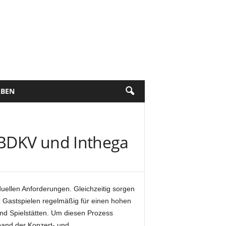
BEN
 BDKV und Inthega
iduellen Anforderungen. Gleichzeitig sorgen
d Gastspielen regelmäßig für einen hohen
d Spielstätten. Um diesen Prozess
band der Konzert- und