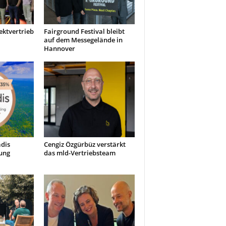
ektvertrieb
Fairground Festival bleibt
auf dem Messegelände in
Hannover
dis
Cengiz Özgürbüz verstärkt
ung
das mld-Vertriebsteam