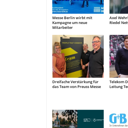
Messe Berlin wirbt mit
Axel Wehr
Kampagne um neue
Riedel Ne
Mitarbeiter
Dreifache Verstärkung für
Telekom D
das Team von Preuss Messe
Leitung Te