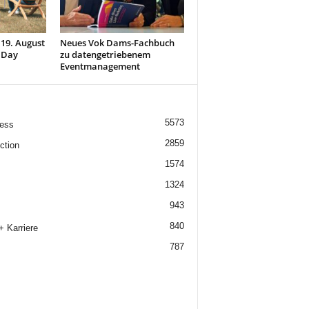
 19. August
Neues Vok Dams-Fachbuch
 Day
zu datengetriebenem
Eventmanagement
5573
ess
2859
ction
1574
1324
943
840
+ Karriere
787