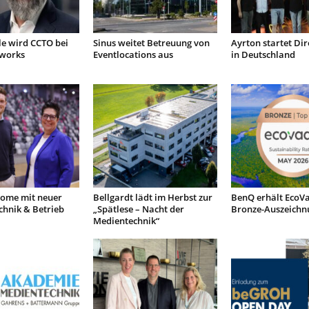
le wird CCTO bei
Sinus weitet Betreuung von
Ayrton startet Dir
tworks
Eventlocations aus
in Deutschland
ome mit neuer
Bellgardt lädt im Herbst zur
BenQ erhält EcoVa
chnik & Betrieb
„Spätlese – Nacht der
Bronze-Auszeichn
Medientechnik“