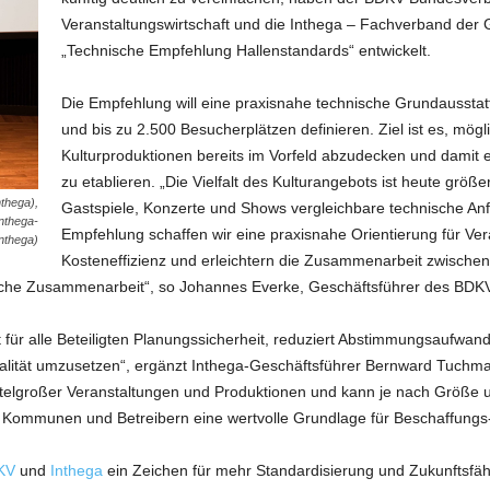
Veranstaltungswirtschaft und die Inthega – Fachverband der
„Technische Empfehlung Hallenstandards“ entwickelt.
Die Empfehlung will eine praxisnahe technische Grundausstatt
und bis zu 2.500 Besucherplätzen definieren. Ziel ist es, mög
Kulturproduktionen bereits im Vorfeld abzudecken und damit e
zu etablieren. „Die Vielfalt des Kulturangebots ist heute größer
thega),
Gastspiele, Konzerte und Shows vergleichbare technische An
nthega-
Empfehlung schaffen wir eine praxisnahe Orientierung für Ver
Inthega)
Kosteneffizienz und erleichtern die Zusammenarbeit zwischen
tliche Zusammenarbeit“, so Johannes Everke, Geschäftsführer des BDKV
ft für alle Beteiligten Planungssicherheit, reduziert Abstimmungsaufwan
Qualität umzusetzen“, ergänzt Inthega-Geschäftsführer Bernward Tuchma
ttelgroßer Veranstaltungen und Produktionen und kann je nach Größe und
sie Kommunen und Betreibern eine wertvolle Grundlage für Beschaffung
KV
und
Inthega
ein Zeichen für mehr Standardisierung und Zukunftsfäh