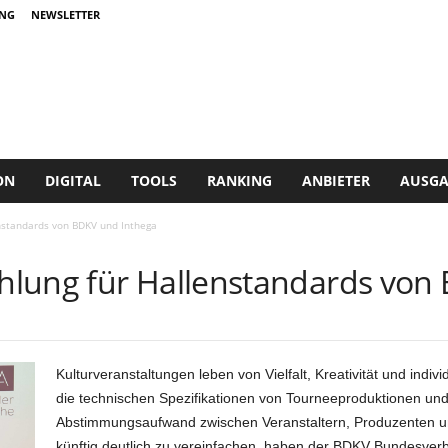
NG
NEWSLETTER
ON
DIGITAL
TOOLS
RANKING
ANBIETER
AUSGA
nstandards von BDKV und Inthega
hlung für Hallenstandards von
Kulturveranstaltungen leben von Vielfalt, Kreativität und indiv
die technischen Spezifikationen von Tourneeproduktionen un
Abstimmungsaufwand zwischen Veranstaltern, Produzenten un
künftig deutlich zu vereinfachen, haben der BDKV Bundesver