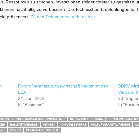
en, Ressourcen zu schonen, Investitionen zielgerichteter zu gestalten
uktionen nachhaltig zu verbessern. Die Technischen Empfehlungen für
eld präsentiert.
Zu den Dokumenten geht es hier
.
m
Forum Veranstaltungswirtschaft bekommt den
BDKV wird
LEA
Verband P
24. Juni 2022
23. Septe
In "Business"
In "Busine
 KONZERT- UND VERANSTALTUNGSWIRTSCHAFT
BERNWARD TUCHMANN
BUNDESVERBAND DER
CHE
HALLENSTANDARDS
INTHEGA
JOHANNES EVERKE
KULTURVERANSTALTUNGEN
LI
ING
VENUES
VERANSTALTUNGSORTE