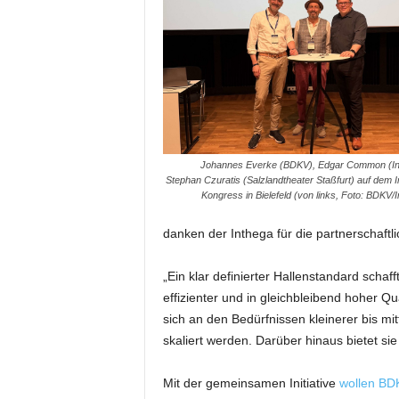
i
f
t
f
ü
r
B
ü
h
Johannes Everke (BDKV), Edgar Common (In
Stephan Czuratis (Salzlandtheater Staßfurt) auf dem I
n
Kongress in Bielefeld (von links, Foto: BDKV/
e
n
danken der Inthega für die partnerschaf
-
u
„Ein klar definierter Hallenstandard schaf
n
d
effizienter und in gleichbleibend hoher 
S
sich an den Bedürfnissen kleinerer bis mi
h
skaliert werden. Darüber hinaus bietet 
o
w
Mit der gemeinsamen Initiative
wollen BD
p