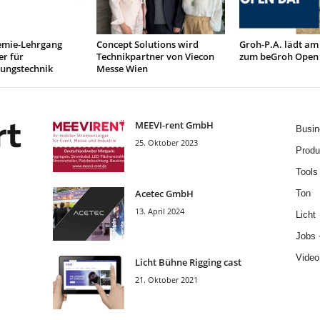
mie-Lehrgang
Concept Solutions wird
Groh-P.A. lädt am
r für
Technikpartner von Viecon
zum beGroh Open
tungstechnik
Messe Wien
MEEVI-rent GmbH
Busin
25. Oktober 2023
Produ
Tools
Acetec GmbH
Ton
13. April 2024
Licht
Jobs 
Video
Licht Bühne Rigging cast
21. Oktober 2021