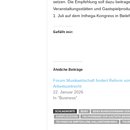
setzen. Die Empfehlung soll dazu beitrag
r
Veranstaltungsstätten und Gastspielprod
o
d
1. Juli auf dem Inthega-Kongress in Bielef
u
k
Gefällt mir:
t
i
o
n
e
n
Ähnliche Beiträge
Forum Musikwirtschaft fordert Reform vo
Arbeitszeitrecht
22. Januar 2026
In "Business"
SCHLAGWORTE
BDKV
BDKV BUNDESVERBAND DER
EVENTLOCATION
FACHVERBAND DER GASTSPIELBRAN
TECHNISCHE EMPFEHLUNG HALLENSTANDARDS
TOUR