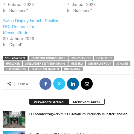
7. Februar 2023
7. Januar 2026
In "Business"
In "Business"
Swiss Display launcht Pavillon
ROI-Rechner für
Messestände
30. Januar 2026
In "Digital"
SCHLAGWORTE
CHRISTINE KÖNIGSBAUER
EVENTSERVICES
EVENTZELTE
HUNZIKER
LENZLINGER ZELTVERMIETUNG
MESSERLI
MESSERLI GROUP
SCHWEIZ
TEMPORÄRBAU
TEMPORÄRE BAUTEN
ÜBERNAHME
Teilen
Verwandte Artikel
Mehr vom Autor
LTT Sondertragwerk für LED-Wall im Preußen-Münster Stadion