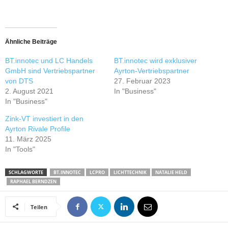
Ähnliche Beiträge
BT.innotec und LC Handels
BT.innotec wird exklusiver
GmbH sind Vertriebspartner
Ayrton-Vertriebspartner
von DTS
27. Februar 2023
2. August 2021
In "Business"
In "Business"
Zink-VT investiert in den
Ayrton Rivale Profile
11. März 2025
In "Tools"
SCHLAGWORTE
BT.INNOTEC
LCPRO
LICHTTECHNIK
NATALIE HELD
RAPHAEL BERNDZEN
Teilen