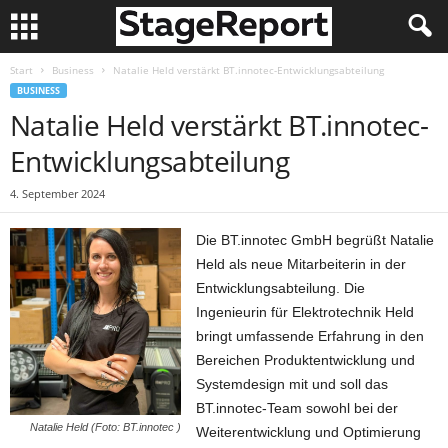
Start
Business
Natalie Held verstärkt BT.innotec-Entwicklungsabteilung
BUSINESS
Natalie Held verstärkt BT.innotec-
Entwicklungsabteilung
4. September 2024
Die BT.innotec GmbH begrüßt Natalie
Held als neue Mitarbeiterin in der
Entwicklungsabteilung. Die
Ingenieurin für Elektrotechnik Held
bringt umfassende Erfahrung in den
Bereichen Produktentwicklung und
Systemdesign mit und soll das
BT.innotec-Team sowohl bei der
Natalie Held (Foto: BT.innotec )
Weiterentwicklung und Optimierung