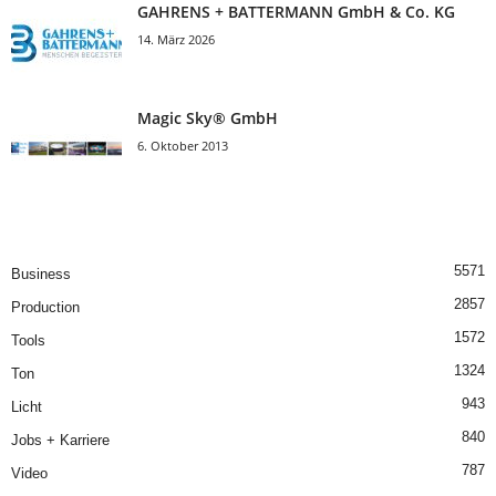
GAHRENS + BATTERMANN GmbH & Co. KG
14. März 2026
Magic Sky® GmbH
6. Oktober 2013
5571
Business
2857
Production
1572
Tools
1324
Ton
943
Licht
840
Jobs + Karriere
787
Video