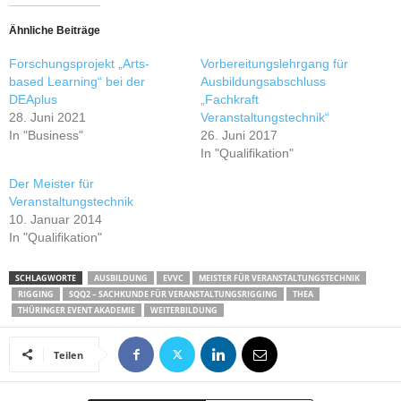
Ähnliche Beiträge
Forschungsprojekt „Arts-
Vorbereitungslehrgang für
based Learning“ bei der
Ausbildungsabschluss
DEAplus
„Fachkraft
28. Juni 2021
Veranstaltungstechnik“
In "Business"
26. Juni 2017
In "Qualifikation"
Der Meister für
Veranstaltungstechnik
10. Januar 2014
In "Qualifikation"
SCHLAGWORTE
AUSBILDUNG
EVVC
MEISTER FÜR VERANSTALTUNGSTECHNIK
RIGGING
SQQ2 – SACHKUNDE FÜR VERANSTALTUNGSRIGGING
THEA
THÜRINGER EVENT AKADEMIE
WEITERBILDUNG
Teilen