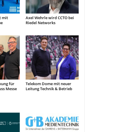
t mit
Axel Wehrle wird CCTO bei
ue
Riedel Networks
kung für
Telekom Dome mit neuer
uss Messe
Leitung Technik & Betrieb