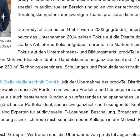
speziell im audiovisuellen Bereich und sollen von der technol
Beratungskompetenz der jeweiligen Teams profitieren können
Die prodyTel Distribution GmbH wurde 2003 gegründet, ursprü
bevor das Unternehmen 2014 seinen Fokus auf die Distribution
lly und
starkes Anbieterportfolio aufgebaut, darunter die Marken Bi
 Stelly)
Fokus auf den Unternehmens- und Bildungsmarkt. prodyTel e
 von Mehrwertdiensten für ihre Handelskunden in ganz Deutschland. Zu 
von 230 m² Technologieseminare, Schulungen und Produktdemonstration
& Stelly Medientechnik GmbH
: „Mit der Übernahme der prodyTel Distrib
erweitern unser AV-Portfolio um weitere Produkte und Lösungen im au
neue als auch bestehende Kunden ein umfassendes und spannendes Le
rgänzt unser Portfolio ideal, sodass wir ganzheitliche Lösungen für K
r sind Experten für audiovisuelle IT-Lösungen, Beschallung, Broadcast 
treuung sicher. Ich freue mich sehr, die neuen Kollegen in der Midwich
ich-Gruppe: „Wir freuen uns, die Übernahme von prodyTel abgeschlos