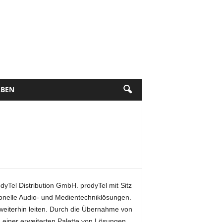
BEN
dyTel Distribution GmbH. prodyTel mit Sitz
sionelle Audio- und Medientechniklösungen.
weiterhin leiten. Durch die Übernahme von
einer erweiterten Palette von Lösungen