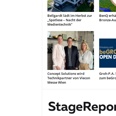
Bellgardt lädt im Herbst zur
BenQ erhä
„Spätlese – Nacht der
Bronze-Au
Medientechnik“
Concept Solutions wird
Groh-P.A. 
Technikpartner von Viecon
zum beGr
Messe Wien