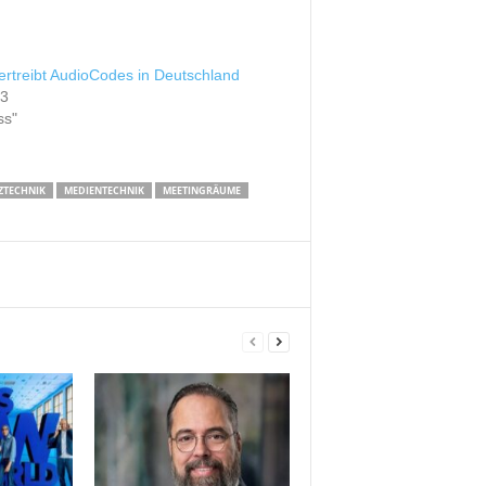
ertreibt AudioCodes in Deutschland
23
ss"
ZTECHNIK
MEDIENTECHNIK
MEETINGRÄUME