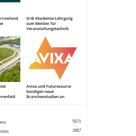
orrowland
G+B Akademie-Lehrgang
he
zum Meister für
Veranstaltungstechnik
tet
Avixa und Futuresource
kündigen neue
renfeld
Branchenstudien an
5571
ess
2857
ction