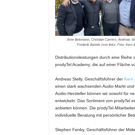
i
f
t
f
ü
r
Arne Beismann, Christian Carrero, Andreas Ste
B
Frederik Bartels (von links, Foto: Kern &
ü
h
Distributionsleistungen durch eine Reihe
n
prodyTel Academy, die auf einer Fläche 
e
n
Andreas Stelly, Geschäftsführer der
Kern 
-
einen stark wachsenden Audio-Markt und 
u
Audio-Hersteller können wir sowohl für 
n
d
entwickeln. Das Sortiment von prodyTel e
S
anbieten können. Die prodyTel-Mitarbeite
h
individuelle Beratung mit persönlicher Be
o
w
Stephen Fenby, Geschäftsführer der Midw
p