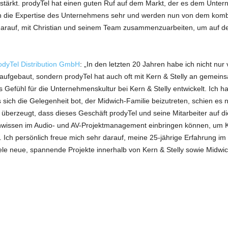
ärkt. prodyTel hat einen guten Ruf auf dem Markt, der es dem Untern
die Expertise des Unternehmens sehr und werden nun von dem kombin
ns darauf, mit Christian und seinem Team zusammenzuarbeiten, um auf 
odyTel Distribution GmbH
: „In den letzten 20 Jahren habe ich nicht nur
ufgebaut, sondern prodyTel hat auch oft mit Kern & Stelly an gemeins
ves Gefühl für die Unternehmenskultur bei Kern & Stelly entwickelt. Ich 
ich die Gelegenheit bot, der Midwich-Familie beizutreten, schien es n
überzeugt, dass dieses Geschäft prodyTel und seine Mitarbeiter auf di
wissen im Audio- und AV-Projektmanagement einbringen können, um Ke
 Ich persönlich freue mich sehr darauf, meine 25-jährige Erfahrung im
ele neue, spannende Projekte innerhalb von Kern & Stelly sowie Midwic