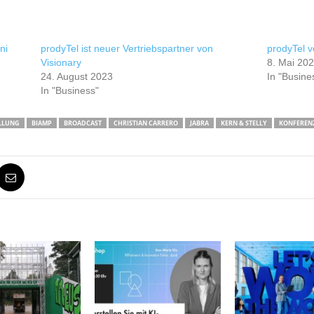
ni
prodyTel ist neuer Vertriebspartner von
prodyTel v
Visionary
8. Mai 20
24. August 2023
In "Busine
In "Business"
LLUNG
BIAMP
BROADCAST
CHRISTIAN CARRERO
JABRA
KERN & STELLY
KONFEREN