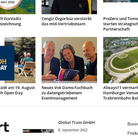
lt EcoVadis
Cengiz Özgürbüz verstärkt
PreZero und Tom
szeichnung
das mld-Vertriebsteam
starten strategisc
Partnerschaft
lädt am 19. August
Neues Vok Dams-Fachbuch
Always11 vermark
oh Open Day
zu datengetriebenem
Hamburger Venue
Eventmanagement
Trabrennbahn Bah
Global Truss GmbH
Busin
8. September 2022
Produ