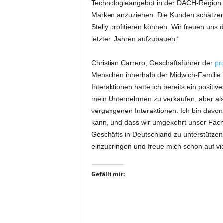
Technologieangebot in der DACH-Region st
r
Marken anzuziehen. Die Kunden schätzen 
o
d
Stelly profitieren können. Wir freuen u
u
letzten Jahren aufzubauen.“
k
t
Christian Carrero, Geschäftsführer der
pr
i
Menschen innerhalb der Midwich-Familie a
o
Interaktionen hatte ich bereits ein positi
n
mein Unternehmen zu verkaufen, aber als s
e
n
vergangenen Interaktionen. Ich bin davon 
kann, und dass wir umgekehrt unser Fach
Geschäfts in Deutschland zu unterstützen.
einzubringen und freue mich schon auf vi
Gefällt mir: