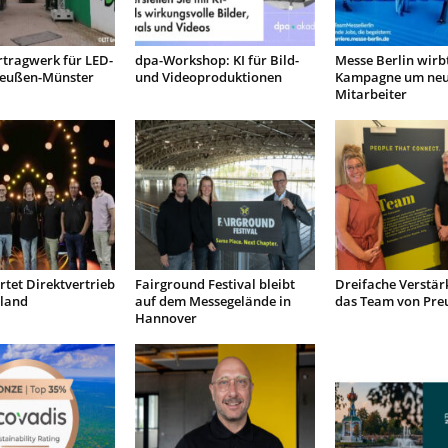
rtragwerk für LED-
dpa-Workshop: KI für Bild-
Messe Berlin wirb
reußen-Münster
und Videoproduktionen
Kampagne um ne
Mitarbeiter
rtet Direktvertrieb
Fairground Festival bleibt
Dreifache Verstär
hland
auf dem Messegelände in
das Team von Pre
Hannover