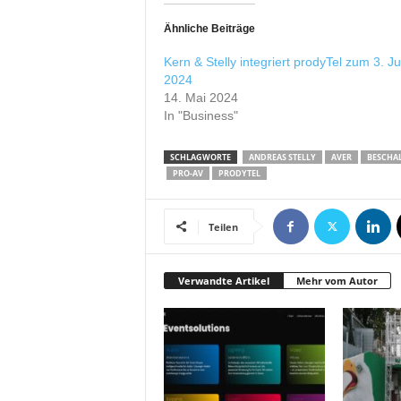
Ähnliche Beiträge
Kern & Stelly integriert prodyTel zum 3. Ju
2024
14. Mai 2024
In "Business"
SCHLAGWORTE
ANDREAS STELLY
AVER
BESCHA
PRO-AV
PRODYTEL
Teilen
Verwandte Artikel
Mehr vom Autor