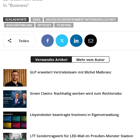
In "Business"
SCHLAGWORTE
DEAG
DEUTSCHE ENTERTAINMENT AKTIENGESELLSCHAFT
GESCHÄFTSBILANZ
MYTICKET
TICKETING
Teilen
Verwandte Artikel
Mehr vom Autor
GLP erweitert Vertriebsteam mit Michel Malbranc
Green Claims: Nachhaltig werben wird zum Rechtsrisiko
Lleyendecker beantragte Insolvenz in Eigenverwaltung
LTT Sondertragwerk für LED-Wall im Preußen-Münster Stadion