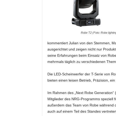
i
f
t
f
ü
r
Robe T2 (Foto: Robe lighting
B
ü
kommentiert Julian von den Stemmen, Mar
h
ausgerichtet und zeigen nicht nur Produ
n
seine Erfahrungen beim Einsatz von Robe
e
mehrmals täglich zu verschiedenen Theme
n
-
Die LED-Scheinwerfer der T-Serie von Ro
u
bieten einen leisen Betrieb, Präzision, e
n
d
S
Im Rahmen des „Next Robe Generation“ 
h
Mitglieder des NRG-Programms speziell 
o
außerdem das Team von Robe während der 
w
auch auf einem Teil des Standes vertret
p