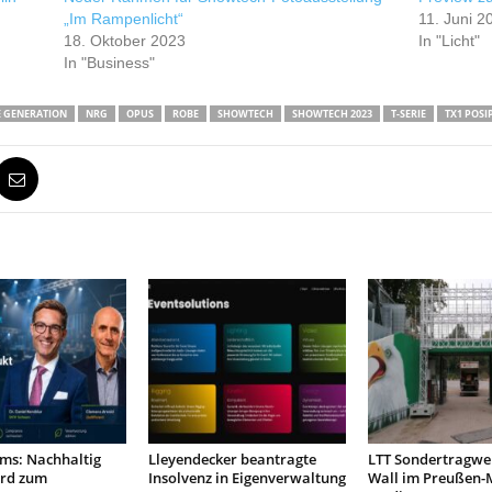
„Im Rampenlicht“
11. Juni 2
18. Oktober 2023
In "Licht"
In "Business"
E GENERATION
NRG
OPUS
ROBE
SHOWTECH
SHOWTECH 2023
T-SERIE
TX1 POSI
ms: Nachhaltig
Lleyendecker beantragte
LTT Sondertragwer
rd zum
Insolvenz in Eigenverwaltung
Wall im Preußen-