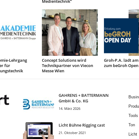
Medientechnik“
mie-Lehrgang
Concept Solutions wird
Groh-P.A. lädt am
r für
Technikpartner von Viecon
zum beGroh Open
tungstechnik
Messe Wien
GAHRENS + BATTERMANN
Busin
GmbH & Co. KG
Produ
14. März 2026
Tools
Licht Bühne Rigging cast
Ton
21. Oktober 2021
Licht