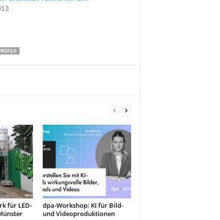
013
PROFILE
k für LED-
dpa-Workshop: KI für Bild-
Münster
und Videoproduktionen