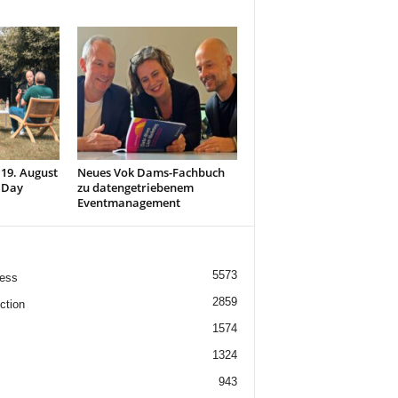
 19. August
Neues Vok Dams-Fachbuch
 Day
zu datengetriebenem
Eventmanagement
5573
ess
2859
ction
1574
1324
943