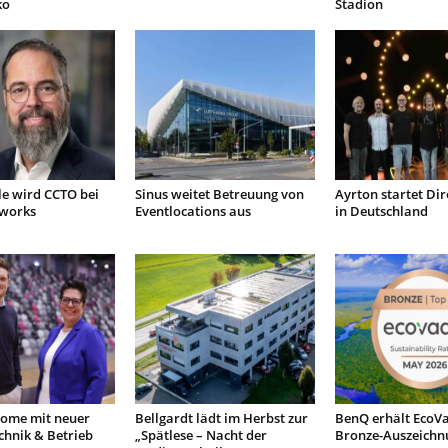
ko
Stadion
le wird CCTO bei
Sinus weitet Betreuung von
Ayrton startet Dir
tworks
Eventlocations aus
in Deutschland
ome mit neuer
Bellgardt lädt im Herbst zur
BenQ erhält EcoVa
chnik & Betrieb
„Spätlese – Nacht der
Bronze-Auszeichn