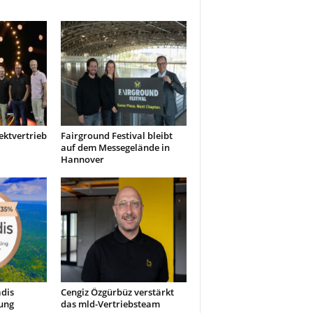
ektvertrieb
Fairground Festival bleibt
auf dem Messegelände in
Hannover
dis
Cengiz Özgürbüz verstärkt
ung
das mld-Vertriebsteam