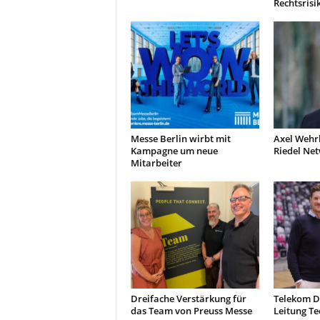
Rechtsrisi
Messe Berlin wirbt mit
Axel Wehr
Kampagne um neue
Riedel Ne
Mitarbeiter
Dreifache Verstärkung für
Telekom D
das Team von Preuss Messe
Leitung Te