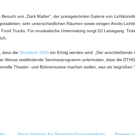
Besuch von „Dark Matter“, der preisgekrönten Galerie von Lichtkünstl
estalteten, sehr unterschiedlichen Räumen sowie einigen Anolis-Lichtin
 Food Trucks. Für musikalische Untermalung sorgt DJ Leisegang. Tick
ich.
, dass die
Showtech 2023
ein Erfolg werden wird: „Der anschließend
er Messe stattfindende Seminarprogramm untermalen, dass die DTHG d
ssionelle Theater- und Bühnenszene machen wollen, was wir begrüßen.“
lin
Neuer Rahmen für Showtech-Fotoausstellung
Preview z