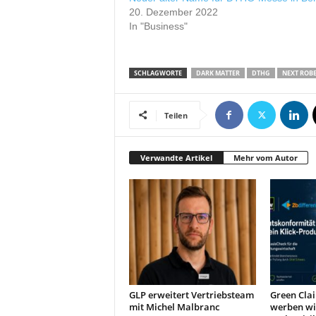
20. Dezember 2022
In "Business"
SCHLAGWORTE
DARK MATTER
DTHG
NEXT ROB
Teilen
Verwandte Artikel
Mehr vom Autor
GLP erweitert Vertriebsteam
Green Clai
mit Michel Malbranc
werben wi