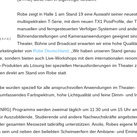
Robe zeigt in Halle 1 am Stand 19 eine Auswahl seiner neues
multispektralen T-Serie, mit dem neuen TX1 PosiProfile, der 
manuellen und ferngesteuerten Verfolger-Systemen und andere
Bühnendarstellungen und Kameraanwendungen geeignet sind
 s.r.o.)
Theater, Bühne und Broadcast erwarten wir eine hohe Qualit
ketingleiter von
Robe Deutschland
. „Wir haben unseren Stand genau 
kte, sondern bieten auch Live-Workshops mit dem internationalen reno
-Produkten als Lösung bei speziellen Herausforderungen im Theater ze
n direkt am Stand von Robe statt.
be wurden speziell für alle anspruchsvollen Anwendungen im Theater-
in umfassendes Farbspektrum, hohe Lichtqualität und feine Dimm- und I
(NRG) Programms werden zweimal täglich um 11:30 und um 15 Uhr am
für Auszubildende, Studierende und andere Nachwuchskräfte angebot
gesamten Messezeit tatkräftig unterstützen. Anolis, Robes eigene Ma
en sein und neben den beliebten Scheinwerfern der Ambiane- und Emi