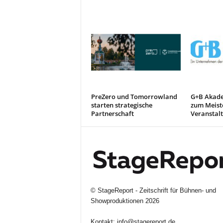
PreZero und Tomorrowland
G+B Akade
starten strategische
zum Meiste
Partnerschaft
Veranstal
©
StageReport - Zeitschrift für Bühnen- und
Showproduktionen
2026
Kontakt:
info@stagereport.de