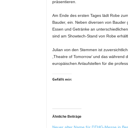
präsentieren.
r
o
d
Am Ende des ersten Tages lädt Robe zum 
u
Bauder, ein. Neben diversen von Bauder g
k
Essen und Getränke an unterschiedlichen
t
sind am Showtech-Stand von Robe erhältl
i
o
Julian von den Stemmen ist zuversichtlich
n
,Theatre of Tomorrow’ und das während d
e
n
europäischen Anlaufstellen für die profe
Gefällt mir:
Ähnliche Beiträge
Neuer alter Name für DTHG-Messe in Ber