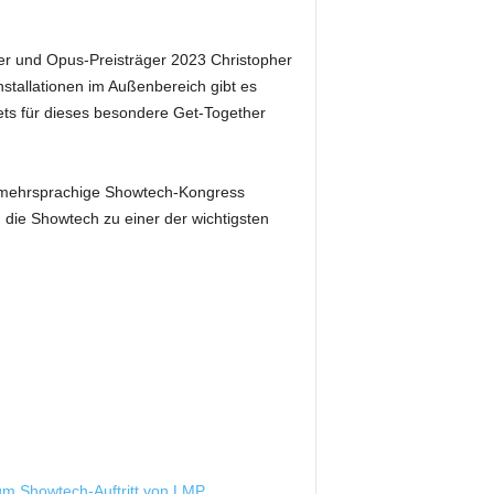
er und Opus-Preisträger 2023 Christopher
stallationen im Außenbereich gibt es
ets für dieses besondere Get-Together
e mehrsprachige Showtech-Kongress
ie Showtech zu einer der wichtigsten
um Showtech-Auftritt von LMP