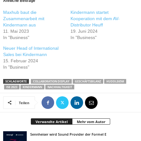
Ähnliche Beiträge
Maxhub baut die
Kindermann startet
Zusammenarbeit mit
Kooperation mit dem AV-
Kindermann aus
Distributor Heuff
11. Mai 2023
19. Juni 2024
In "Business"
In "Business"
Neuer Head of International
Sales bei Kindermann
15. Februar 2024
In "Business"
SCHLAGWORTE
COLLABORATION DISPLAY
GESCHÄFTSBILANZ
HUDDLE65M
ISE 2023
KINDERMANN
NACHHALTIGKEIT
Teilen
Verwandte Artikel
Mehr vom Autor
Sennheiser wird Sound Provider der Formel E