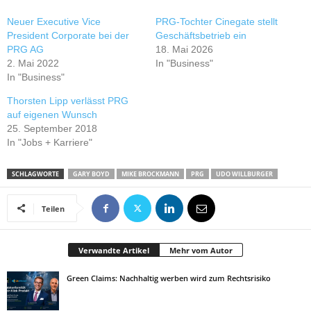
Neuer Executive Vice
PRG-Tochter Cinegate stellt
President Corporate bei der
Geschäftsbetrieb ein
PRG AG
18. Mai 2026
2. Mai 2022
In "Business"
In "Business"
Thorsten Lipp verlässt PRG
auf eigenen Wunsch
25. September 2018
In "Jobs + Karriere"
SCHLAGWORTE
GARY BOYD
MIKE BROCKMANN
PRG
UDO WILLBURGER
Teilen
Verwandte Artikel
Mehr vom Autor
Green Claims: Nachhaltig werben wird zum Rechtsrisiko