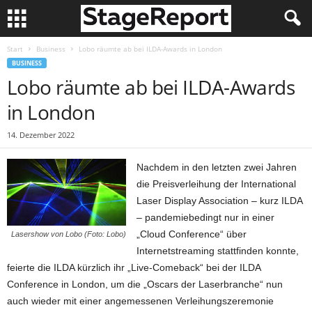
Start
Business
Lobo räumte ab bei ILDA-Awards in London
BUSINESS
Lobo räumte ab bei ILDA-Awards
in London
14. Dezember 2022
Nachdem in den letzten zwei Jahren
die Preisverleihung der International
Laser Display Association – kurz ILDA
– pandemiebedingt nur in einer
„Cloud Conference“ über
Lasershow von Lobo (Foto: Lobo)
Internetstreaming stattfinden konnte,
feierte die ILDA kürzlich ihr „Live-Comeback“ bei der ILDA
Conference in London, um die „Oscars der Laserbranche“ nun
auch wieder mit einer angemessenen Verleihungszeremonie