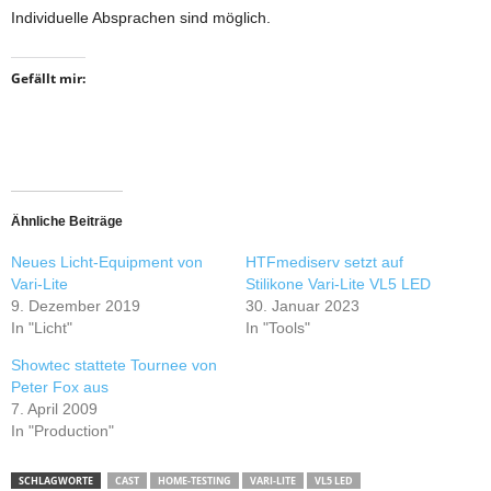
Individuelle Absprachen sind möglich.
Gefällt mir:
Ähnliche Beiträge
Neues Licht-Equipment von
HTFmediserv setzt auf
Vari-Lite
Stilikone Vari-Lite VL5 LED
9. Dezember 2019
30. Januar 2023
In "Licht"
In "Tools"
Showtec stattete Tournee von
Peter Fox aus
7. April 2009
In "Production"
SCHLAGWORTE
CAST
HOME-TESTING
VARI-LITE
VL5 LED