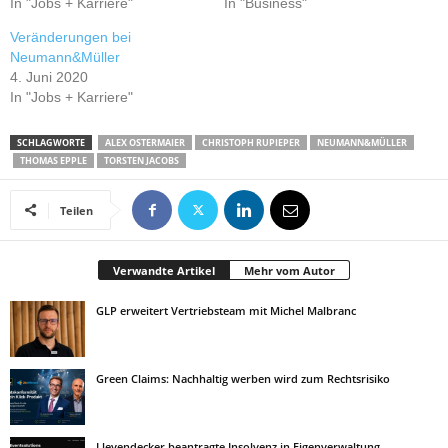
In "Jobs + Karriere"
In "Business"
Veränderungen bei
Neumann&Müller
4. Juni 2020
In "Jobs + Karriere"
SCHLAGWORTE
ALEX OSTERMAIER
CHRISTOPH RUPIEPER
NEUMANN&MÜLLER
THOMAS EPPLE
TORSTEN JACOBS
Teilen
Verwandte Artikel
Mehr vom Autor
GLP erweitert Vertriebsteam mit Michel Malbranc
Green Claims: Nachhaltig werben wird zum Rechtsrisiko
Lleyendecker beantragte Insolvenz in Eigenverwaltung