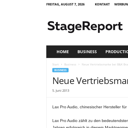
FREITAG, AUGUST 7, 2026
KONTAKT
WERBUN
S
t
a
g
e
R
e
HOME
BUSINESS
PRODUCTI
p
o
Start
Business
Neue Vertriebsmarke bei B&K Br
r
BUSINESS
t
Neue Vertriebsma
–
Z
5. Juni 2013
e
i
t
Lax Pro Audio, chinesischer Hersteller fü
s
c
Lax Pro Audio zählt zu den bedeutendsten
h
r
Jahren erfolgreich in diesem Marktsegm