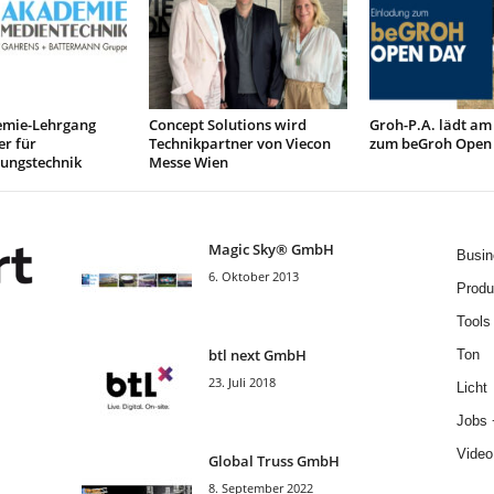
mie-Lehrgang
Concept Solutions wird
Groh-P.A. lädt am
r für
Technikpartner von Viecon
zum beGroh Open
tungstechnik
Messe Wien
Magic Sky® GmbH
Busin
6. Oktober 2013
Produ
Tools
btl next GmbH
Ton
23. Juli 2018
Licht
Jobs 
Video
Global Truss GmbH
8. September 2022