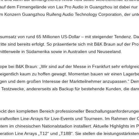
uf dem Firmengelände von Lax Pro Audio in Guangzhou ist dabei nur 
um Konzern Guangzhou Ruifeng Audio Technology Corporation, der unt
esumsatz von rund 65 Millionen US-Dollar – mit steigender Tendenz. Da
ritte sind bereits erfolgt. So präsentierte sich mit B&K Braun auf der P
 mittlerweile in Südamerika sowie in Australien und Neuseeland.
pe bei B&K Braun: „Wir sind auf der Messe in Frankfurt sehr erfolgrei
so eigentlich kaum zu hoffen gewagt. Momentan bauen wir einen Lager
ungen und dem großen Interesse der Marktteilnehmer anzupassen.“ De
r Testzwecke, andererseits als Backup für bestehende Kunden, die dan
eckt den kompletten Bereich professioneller Beschallungsanforderunge
zu kraftvollen Line-Arrays für Live-Events und Tourneen. Im Rahmen de
tem im chinesischen Nationalstadion installiert. Aktuelle Highlights 
eration Line Arrays „T12“ und „T18B“. Sie stellen die leistungsstärkst