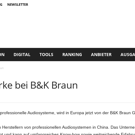
G
NEWSLETTER
ON
DIGITAL
TOOLS
RANKING
ANBIETER
AUSGA
aun
rke bei B&K Braun
r professionelle Audiosysteme, wird in Europa jetzt von der B&K Braun
 Herstellern von professionellen Audiosystemen in China. Das Unterneh
ent und kann auf umfangreiches Know-how sowie weitreichende Erfahr