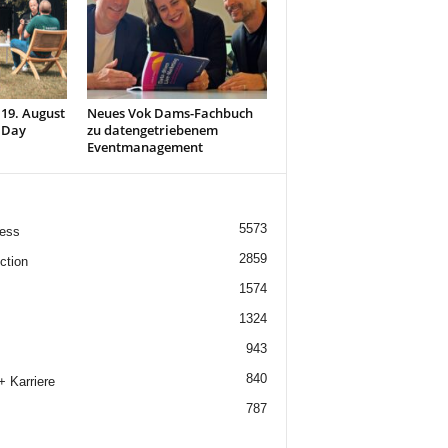
 19. August
Neues Vok Dams-Fachbuch
 Day
zu datengetriebenem
Eventmanagement
5573
ess
2859
ction
1574
1324
943
840
+ Karriere
787