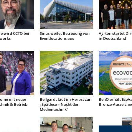
le wird CCTO bei
Sinus weitet Betreuung von
Ayrton startet Dir
tworks
Eventlocations aus
in Deutschland
ome mit neuer
Bellgardt lädt im Herbst zur
BenQ erhält EcoVa
chnik & Betrieb
„Spätlese – Nacht der
Bronze-Auszeichn
Medientechnik“