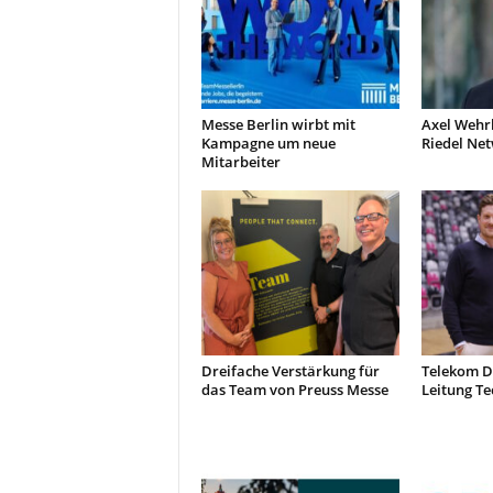
Messe Berlin wirbt mit
Axel Wehr
Kampagne um neue
Riedel Ne
Mitarbeiter
Dreifache Verstärkung für
Telekom D
das Team von Preuss Messe
Leitung Te