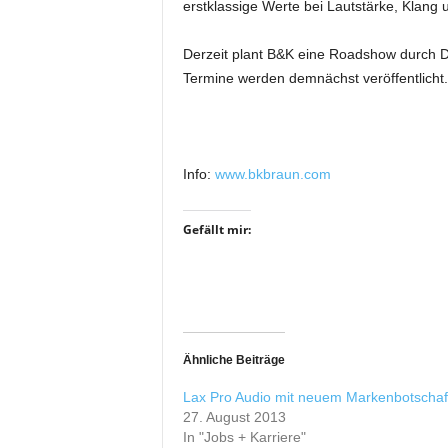
erstklassige Werte bei Lautstärke, Klang
r
o
d
Derzeit plant B&K eine Roadshow durch D
u
Termine werden demnächst veröffentlicht.
k
t
i
o
Info:
www.bkbraun.com
n
e
n
Gefällt mir:
Ähnliche Beiträge
Lax Pro Audio mit neuem Markenbotschaf
27. August 2013
In "Jobs + Karriere"