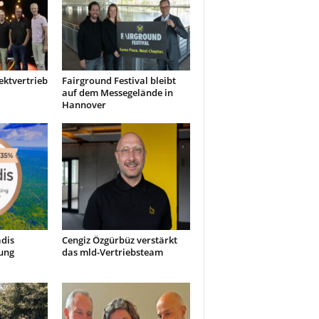
ektvertrieb
Fairground Festival bleibt
auf dem Messegelände in
Hannover
dis
Cengiz Özgürbüz verstärkt
ung
das mld-Vertriebsteam