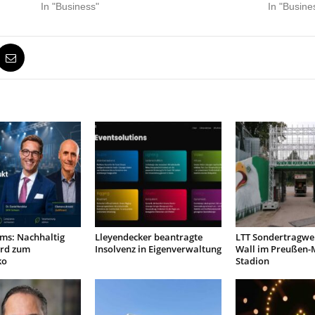
In "Business"
In "Busine
ms: Nachhaltig
Lleyendecker beantragte
LTT Sondertragwer
rd zum
Insolvenz in Eigenverwaltung
Wall im Preußen-
ko
Stadion