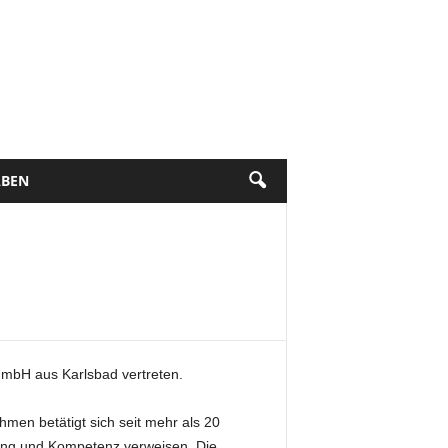
BEN
 GmbH aus Karlsbad vertreten.
men betätigt sich seit mehr als 20
ung und Kompetenz verweisen. Die