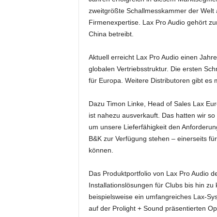
i
zweitgrößte Schallmesskammer der Welt a
f
Firmenexpertise. Lax Pro Audio gehört z
t
China betreibt.
f
ü
Aktuell erreicht Lax Pro Audio einen Jahr
r
globalen Vertriebsstruktur. Die ersten Sch
B
ü
für Europa. Weitere Distributoren gibt es
h
n
Dazu Timon Linke, Head of Sales Lax Euro
e
ist nahezu ausverkauft. Das hatten wir 
n
um unsere Lieferfähigkeit den Anforder
-
B&K zur Verfügung stehen – einerseits fü
u
können.
n
d
S
Das Produktportfolio von Lax Pro Audio d
h
Installationslösungen für Clubs bis hin 
o
beispielsweise ein umfangreiches Lax-Sys
w
auf der Prolight + Sound präsentierten Op
p